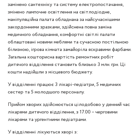
замінено сантехніку та систему електропостачання,
змінено лампочне освітлення на світлодіодне,
маніпуляційна палата обладнана за найсучаснішими
закордонними зразками, здійснена повна заміна
медичного обладнання, комфортні світлі палати
облаштовані новими меблями та сучасною постільною
білизною, ігрова кімната замайоріла яскравими фарбами.
Загальна кошторисна вартість ремонтних робіт
дитячого відділення становить близько 3 млн. грн. Ці
кошти надійшли з місцевого бюджету.
У відділенні працює 3 лікарі-педіатри, 5 медичних
сестер та 5 молодшого персоналу.
Прийом хворих здійснюється цілодобово у денний час
лікарями дитячого відділення, з 17.00 – черговими
лікарями та ургентними педіатрами.
У відділенні лікуються хворі з: