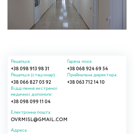
Рецепція:
Гаряча лінія:
+38 098 913 98 31
+38 068 924 69 54
Рецепція (стаціонар):
Приймальна директора:
+38 066 827 05 92
+38 063 712 14 10
Відділення екстреної
медичної допомоги:
+38 098 099 11 04
Електронна пошта:
OVRMISL@GMAIL.COM
Адреса: