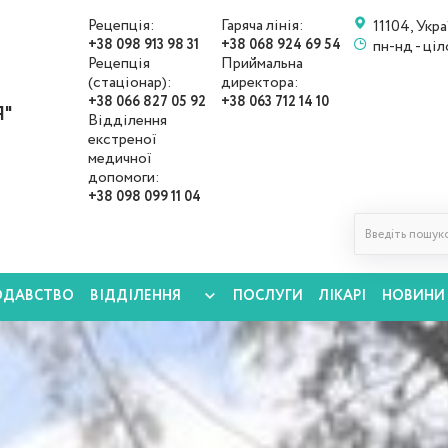
Рецепція:
Гаряча лінія:
11104, Укра
+38 098 913 98 31
+38 068 924 69 54
пн-нд - ці
Рецепція
Приймальна
(стаціонар):
директора:
+38 066 827 05 92
+38 063 712 14 10
"
Відділення
екстреної
медичної
допомоги:
+38 098 099 11 04
ОДАВСТВО
ВІДДІЛЕННЯ
ПОСЛУГИ
ЛІКАРІ
НОВИНИ