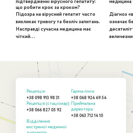
підтвердженні вірусного гепатиту:
медицина 
що робити крок за кроком?
Підозра на вірусний гепатит часто
Діагноз «
викликає тривогу та безліч запитань.
означає бе
Насправді сучасна медицина має
десятиліт
чіткий...
величезни
Рецепція:
Гаряча лінія:
+38 098 913 98 31
+38 068 924 69 54
Рецепція (стаціонар):
Приймальна
директора:
+38 066 827 05 92
+38 063 712 14 10
Відділення
екстреної медичної
допомоги: