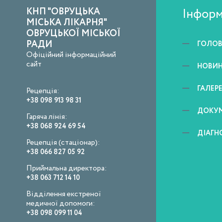
КНП "ОВРУЦЬКА
Інформ
МІСЬКА ЛІКАРНЯ"
ОВРУЦЬКОЇ МІСЬКОЇ
РАДИ
ГОЛО
Офіційний інформаційний
сайт
НОВИ
ГАЛЕР
Рецепція:
+38 098 913 98 31
ДОКУ
Гаряча лінія:
+38 068 924 69 54
ДІАГН
Рецепція (стаціонар):
+38 066 827 05 92
Приймальна директора:
+38 063 712 14 10
Відділення екстреної
медичної допомоги:
+38 098 099 11 04