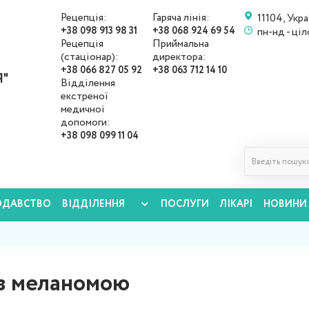
Рецепція:
Гаряча лінія:
11104, Укра
+38 098 913 98 31
+38 068 924 69 54
пн-нд - ці
Рецепція
Приймальна
(стаціонар):
директора:
+38 066 827 05 92
+38 063 712 14 10
"
Відділення
екстреної
медичної
допомоги:
+38 098 099 11 04
ОДАВСТВО
ВІДДІЛЕННЯ
ПОСЛУГИ
ЛІКАРІ
НОВИНИ
 з меланомою