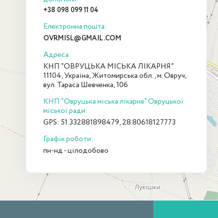
+38 098 099 11 04
Електронна пошта:
OVRMISL@GMAIL.COM
Адреса:
КНП "ОВРУЦЬКА МІСЬКА ЛІКАРНЯ"
11104, Україна, Житомирська обл., м. Овруч,
вул. Тараса Шевченка, 106
КНП "Овруцька міська лікарня" Овруцької
міської ради:
GPS: 51.332881898479, 28.80618127773
Графік роботи:
пн-нд - цілодобово