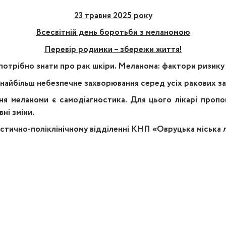
23 травня 2025 року
Всесвітній день боротьби з меланомою
Перевір родимки – збережи життя!
потрібно знати про рак шкіри.
Меланома:
фактори ризику 
 найбільш небезпечне захворювання серед усіх ракових з
я меланоми є самодіагностика. Для цього лікарі пропо
вні зміни.
тично-поліклінічному відділенні КНП «Овруцька міська лі